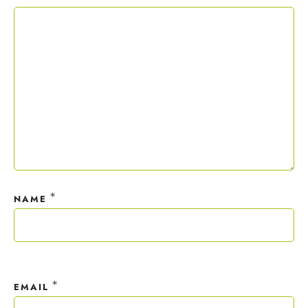
Copywriting-Guide ist dein Willkommensgeschenk.
Mit deiner Anmeldung wirst du meiner Liste hinzugefügt. Du kannst
dich jederzeit mit nur einem Klick abmelden. Deine Daten behandle
ich wie ein rohes Ei und gemäß der
Datenschutzrichtlinien.
*
NAME
*
EMAIL