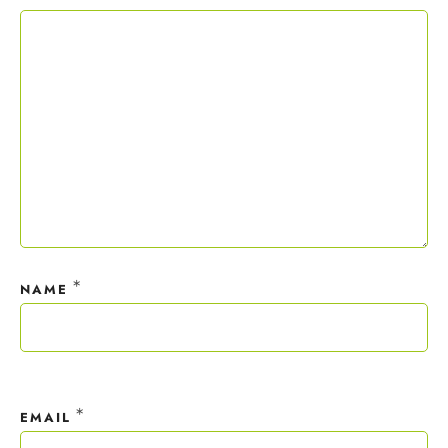
Copywriting-Guide ist dein Willkommensgeschenk.
Mit deiner Anmeldung wirst du meiner Liste hinzugefügt. Du kannst
dich jederzeit mit nur einem Klick abmelden. Deine Daten behandle
ich wie ein rohes Ei und gemäß der
Datenschutzrichtlinien.
*
NAME
*
EMAIL