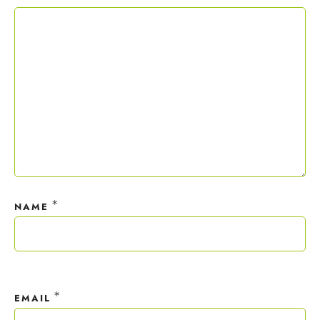
Copywriting-Guide ist dein Willkommensgeschenk.
Mit deiner Anmeldung wirst du meiner Liste hinzugefügt. Du kannst
dich jederzeit mit nur einem Klick abmelden. Deine Daten behandle
ich wie ein rohes Ei und gemäß der
Datenschutzrichtlinien.
*
NAME
*
EMAIL