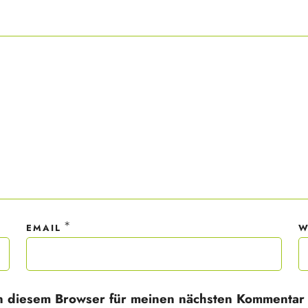
ner Anmeldung wirst du meiner Liste hinzugefügt. Du kannst dich jederzeit
em Klick abmelden. Deine Daten behandle ich wie ein rohes Ei und gemäß 
hutzrichtlinien.
*
EMAIL
W
n diesem Browser für meinen nächsten Kommentar 