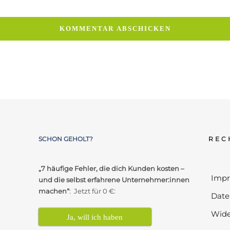
SCHON GEHOLT?
REC
„7 häufige Fehler, die dich Kunden kosten –
Imp
und die selbst erfahrene Unternehmer:innen
machen“
: Jetzt für 0 €:
Date
Wide
Ja, will ich haben