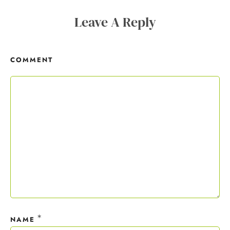
Copywriting-Guide ist dein Willkommensgeschenk.
Leave A Reply
Mit deiner Anmeldung wirst du meiner Liste hinzugefügt. Du kannst
dich jederzeit mit nur einem Klick abmelden. Deine Daten behandle
COMMENT
ich wie ein rohes Ei und gemäß der
Datenschutzrichtlinien.
*
NAME