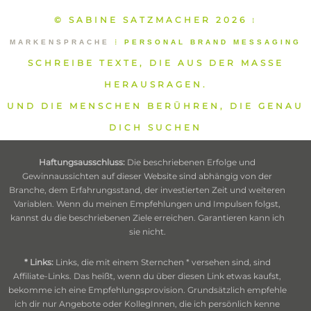
© SABINE SATZMACHER 2026
⁞
MARKENSPRACHE
⁞
PERSONAL BRAND MESSAGING
SCHREIBE TEXTE, DIE AUS DER MASSE
HERAUSRAGEN.
UND DIE MENSCHEN BERÜHREN, DIE GENAU
DICH SUCHEN
Haftungsausschluss:
Die beschriebenen Erfolge und
Gewinnaussichten auf dieser Website sind abhängig von der
Branche, dem Erfahrungsstand, der investierten Zeit und weiteren
Variablen. Wenn du meinen Empfehlungen und Impulsen folgst,
kannst du die beschriebenen Ziele erreichen. Garantieren kann ich
sie nicht.
* Links:
Links, die mit einem Sternchen * versehen sind, sind
Affiliate-Links. Das heißt, wenn du über diesen Link etwas kaufst,
bekomme ich eine Empfehlungsprovision. Grundsätzlich empfehle
ich dir nur Angebote oder KollegInnen, die ich persönlich kenne