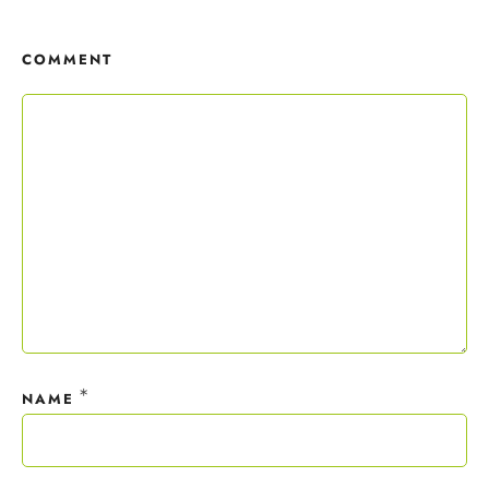
Copywriting-Guide ist dein Willkommensgeschenk.
COMMENT
Mit deiner Anmeldung wirst du meiner Liste hinzugefügt. Du kannst
dich jederzeit mit nur einem Klick abmelden. Deine Daten behandle
ich wie ein rohes Ei und gemäß der
Datenschutzrichtlinien.
*
NAME