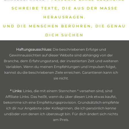
SCHREIBE TEXTE, DIE AUS DER MASSE
HERAUSRAGEN.
UND DIE MENSCHEN BERÜHREN, DIE GENAU
DICH SUCHEN
Haftungsausschluss:
Die beschriebenen Erfolge und
Gewinnaussichten auf dieser Website sind abhängig von der
Branche, dem Erfahrungsstand, der investierten Zeit und weiteren
Variablen. Wenn du meinen Empfehlungen und Impulsen folgst,
kannst du die beschriebenen Ziele erreichen. Garantieren kann ich
sie nicht.
* Links:
Links, die mit einem Sternchen * versehen sind, sind
Affiliate-Links. Das heißt, wenn du über diesen Link etwas kaufst,
bekomme ich eine Empfehlungsprovision. Grundsätzlich empfehle
ich dir nur Angebote oder KollegInnen, die ich persönlich kenne
und/oder von denen ich überzeugt bin. Für dich ändert sich nichts
am Preis.