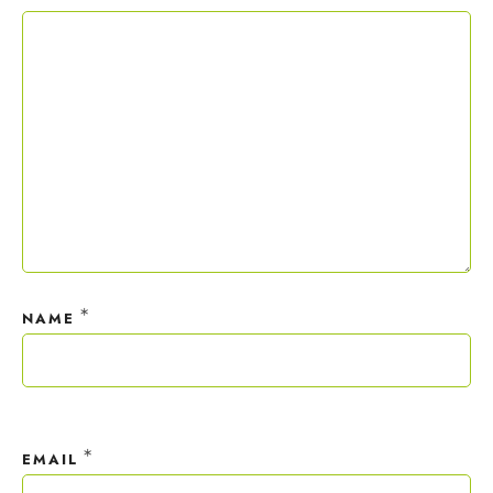
Copywriting-Guide ist dein Willkommensgeschenk.
Mit deiner Anmeldung wirst du meiner Liste hinzugefügt. Du kannst
dich jederzeit mit nur einem Klick abmelden. Deine Daten behandle
ich wie ein rohes Ei und gemäß der
Datenschutzrichtlinien.
*
NAME
*
EMAIL