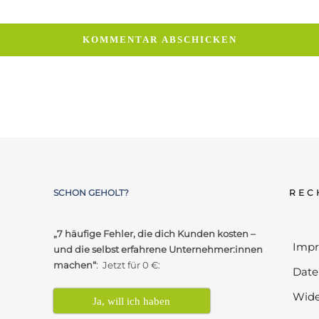
SCHON GEHOLT?
REC
„7 häufige Fehler, die dich Kunden kosten –
Imp
und die selbst erfahrene Unternehmer:innen
machen“
: Jetzt für 0 €:
Date
Wide
Ja, will ich haben