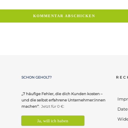
SCHON GEHOLT?
REC
„7 häufige Fehler, die dich Kunden kosten –
Imp
und die selbst erfahrene Unternehmer:innen
machen“
: Jetzt für 0 €:
Date
Wide
Ja, will ich haben