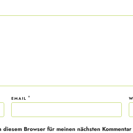
ner Anmeldung wirst du meiner Liste hinzugefügt. Du kannst dich jederzeit
em Klick abmelden. Deine Daten behandle ich wie ein rohes Ei und gemäß 
hutzrichtlinien.
*
EMAIL
W
n diesem Browser für meinen nächsten Kommentar 