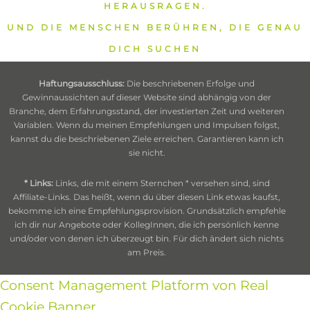
HERAUSRAGEN.
UND DIE MENSCHEN BERÜHREN, DIE GENAU
DICH SUCHEN
Haftungsausschluss:
Die beschriebenen Erfolge und
Gewinnaussichten auf dieser Website sind abhängig von der
Branche, dem Erfahrungsstand, der investierten Zeit und weiteren
Variablen. Wenn du meinen Empfehlungen und Impulsen folgst,
kannst du die beschriebenen Ziele erreichen. Garantieren kann ich
sie nicht.
* Links:
Links, die mit einem Sternchen * versehen sind, sind
Affiliate-Links. Das heißt, wenn du über diesen Link etwas kaufst,
bekomme ich eine Empfehlungsprovision. Grundsätzlich empfehle
ich dir nur Angebote oder KollegInnen, die ich persönlich kenne
und/oder von denen ich überzeugt bin. Für dich ändert sich nichts
am Preis.
Consent Management Platform von Real
Cookie Banner