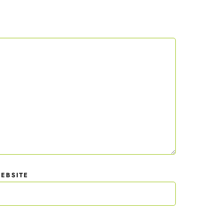
texte.
 mit
der
EBSITE