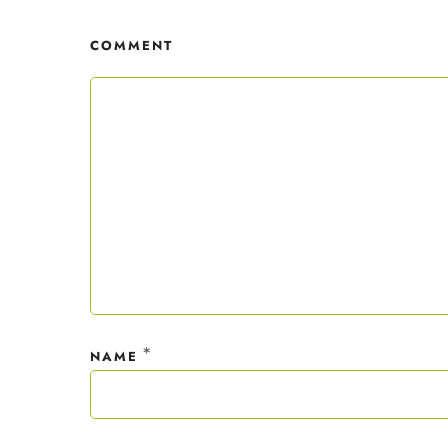
erhäl
Der C
COMMENT
Mit dei
nur ein
Datensc
*
NAME