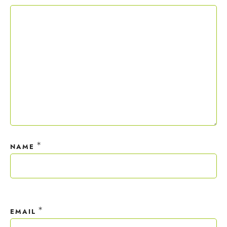
Copywriting-Guide ist dein Willkommensgeschenk.
Mit deiner Anmeldung wirst du meiner Liste hinzugefügt. Du kannst
dich jederzeit mit nur einem Klick abmelden. Deine Daten behandle
ich wie ein rohes Ei und gemäß der
Datenschutzrichtlinien.
*
NAME
*
EMAIL