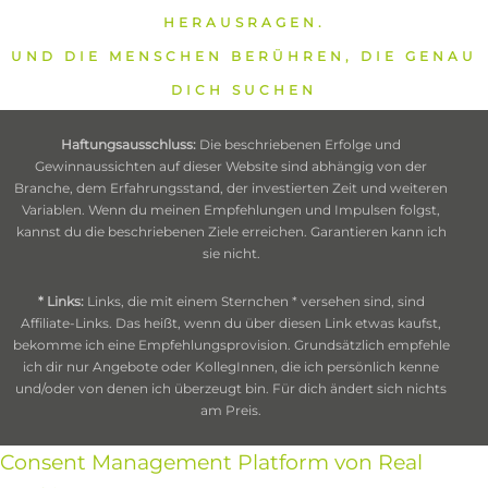
HERAUSRAGEN.
UND DIE MENSCHEN BERÜHREN, DIE GENAU
DICH SUCHEN
Haftungsausschluss:
Die beschriebenen Erfolge und
Gewinnaussichten auf dieser Website sind abhängig von der
Branche, dem Erfahrungsstand, der investierten Zeit und weiteren
Variablen. Wenn du meinen Empfehlungen und Impulsen folgst,
kannst du die beschriebenen Ziele erreichen. Garantieren kann ich
sie nicht.
* Links:
Links, die mit einem Sternchen * versehen sind, sind
Affiliate-Links. Das heißt, wenn du über diesen Link etwas kaufst,
bekomme ich eine Empfehlungsprovision. Grundsätzlich empfehle
ich dir nur Angebote oder KollegInnen, die ich persönlich kenne
und/oder von denen ich überzeugt bin. Für dich ändert sich nichts
am Preis.
Consent Management Platform von Real