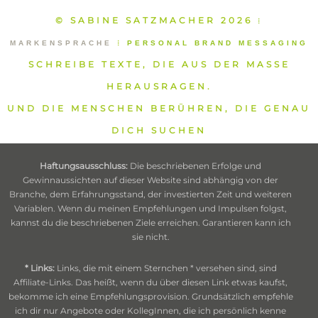
© SABINE SATZMACHER 2026
⁞
MARKENSPRACHE
⁞
PERSONAL BRAND MESSAGING
SCHREIBE TEXTE, DIE AUS DER MASSE
HERAUSRAGEN.
UND DIE MENSCHEN BERÜHREN, DIE GENAU
DICH SUCHEN
Haftungsausschluss:
Die beschriebenen Erfolge und
Gewinnaussichten auf dieser Website sind abhängig von der
Branche, dem Erfahrungsstand, der investierten Zeit und weiteren
Variablen. Wenn du meinen Empfehlungen und Impulsen folgst,
kannst du die beschriebenen Ziele erreichen. Garantieren kann ich
sie nicht.
* Links:
Links, die mit einem Sternchen * versehen sind, sind
Affiliate-Links. Das heißt, wenn du über diesen Link etwas kaufst,
bekomme ich eine Empfehlungsprovision. Grundsätzlich empfehle
ich dir nur Angebote oder KollegInnen, die ich persönlich kenne