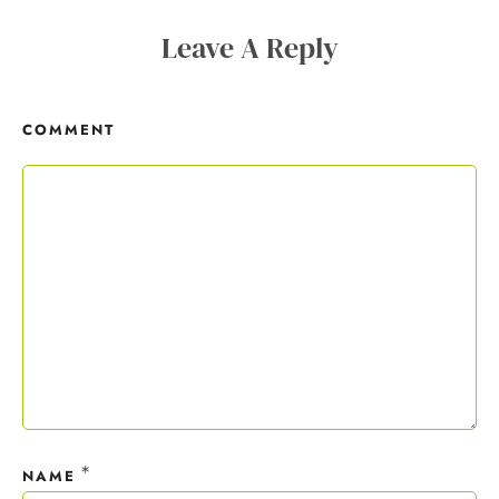
Copywriting-Guide ist dein Willkommensgeschenk.
Leave A Reply
Mit deiner Anmeldung wirst du meiner Liste hinzugefügt. Du kannst
dich jederzeit mit nur einem Klick abmelden. Deine Daten behandle
COMMENT
ich wie ein rohes Ei und gemäß der
Datenschutzrichtlinien.
*
NAME