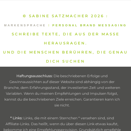
© SABINE SATZMACHER 2026
⁞
MARKENSPRACHE
⁞
PERSONAL BRAND MESSAGING
SCHREIBE TEXTE, DIE AUS DER MASSE
HERAUSRAGEN.
UND DIE MENSCHEN BERÜHREN, DIE GENAU
DICH SUCHEN
Haftungsausschluss:
Die beschriebenen Erfolge und
Gewinnaussichten auf dieser Website sind abhängig von der
Branche, dem Erfahrungsstand, der investierten Zeit und weiteren
Variablen. Wenn du meinen Empfehlungen und Impulsen folgst,
kannst du die beschriebenen Ziele erreichen. Garantieren kann ich
sie nicht.
* Links:
Links, die mit einem Sternchen * versehen sind, sind
Affiliate-Links. Das heißt, wenn du über diesen Link etwas kaufst,
bekomme ich eine Empfehlungsprovision. Grundsätzlich empfehle