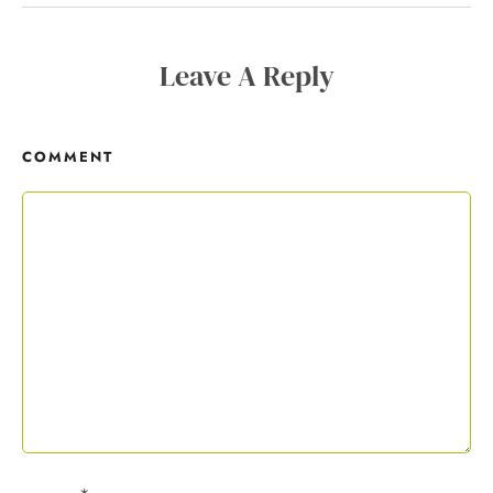
Copywriting-Guide ist dein Willkommensgeschenk.
Leave A Reply
Mit deiner Anmeldung wirst du meiner Liste hinzugefügt. Du kannst
dich jederzeit mit nur einem Klick abmelden. Deine Daten behandle
ich wie ein rohes Ei und gemäß der
Datenschutzrichtlinien.
COMMENT