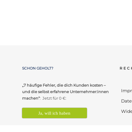
SCHON GEHOLT?
REC
„7 häufige Fehler, die dich Kunden kosten –
Imp
und die selbst erfahrene Unternehmer:innen
machen“
: Jetzt für 0 €:
Date
Wide
Ja, will ich haben