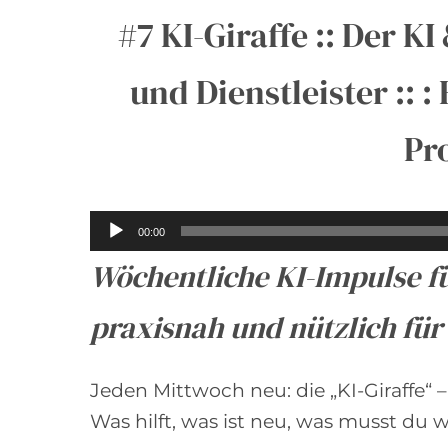
#7 KI-Giraffe :: Der 
und Dienstleister :: 
Pr
A
00:00
u
Wöchentliche KI-Impulse f
d
i
praxisnah und nützlich fü
o
-
Jeden Mittwoch neu: die „KI-Giraffe“
P
Was hilft, was ist neu, was musst du 
l