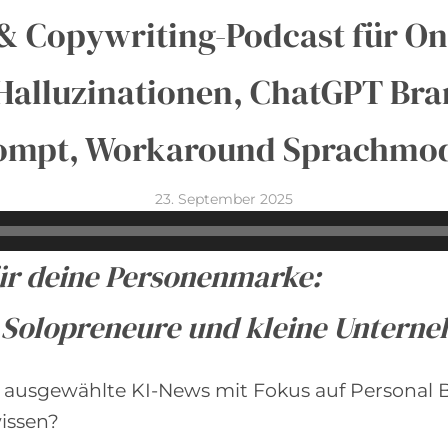
KI & Copywriting-Podcast für O
: Halluzinationen, ChatGPT Br
ompt, Workaround Sprachmo
23. September 2025
ür deine Personenmarke:
r Solopreneure und kleine Untern
 – ausgewählte KI-News mit Fokus auf Personal
wissen?