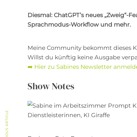
a
Diesmal: ChatGPT’s neues „Zweig“-Fe
y
Sprachmodus-Workflow und mehr.
e
r
Meine Community bekommt dieses KI-Up
Willst du künftig keine Ausgabe verp
➡️ Hier zu Sabines Newsletter anmel
Show Notes
PREVIOUS ARTICLE