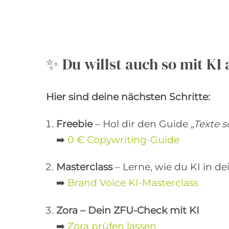
✨ Du willst auch so mit KI
Hier sind deine nächsten Schritte:
Freebie
– Hol dir den Guide
„Texte s
➡️
0 € Copywriting-Guide
Masterclass
– Lerne, wie du KI in de
➡️
Brand Voice KI-Masterclass
Zora – Dein ZFU-Check mit KI
➡️
Zora prüfen lassen