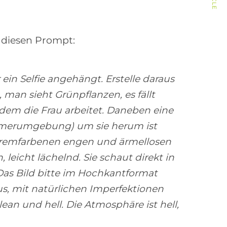
b
e
n
 diesen Prompt:
u
t
r ein Selfie angehängt. Erstelle daraus
z
, man sieht Grünpflanzen, es fällt
e
dem die Frau arbeitet. Daneben eine
n
mmerumgebung) um sie herum ist
,
n cremfarbenen engen und ärmellosen
u
 leicht lächelnd. Sie schaut direkt in
m
 Das Bild bitte im Hochkantformat
d
s, mit natürlichen Imperfektionen
i
ean und hell. Die Atmosphäre ist hell,
e
L