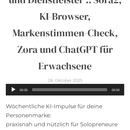
KI-Browser,
Markenstimmen-Check,
Zora und ChatGPT für
Erwachsene
28. Oktober 2025
A
00:00
00:00
u
d
Wöchentliche KI-Impulse für deine
i
Personenmarke:
o
praxisnah und nützlich für Solopreneure