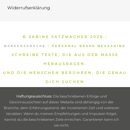
Widerrufserklärung
© SABINE SATZMACHER 2026
⁞
MARKENSPRACHE
⁞
PERSONAL BRAND MESSAGING
SCHREIBE TEXTE, DIE AUS DER MASSE
HERAUSRAGEN.
UND DIE MENSCHEN BERÜHREN, DIE GENAU
DICH SUCHEN
Haftungsausschluss:
Die beschriebenen Erfolge und
Gewinnaussichten auf dieser Website sind abhängig von der
Branche, dem Erfahrungsstand, der investierten Zeit und weiteren
Variablen. Wenn du meinen Empfehlungen und Impulsen folgst,
kannst du die beschriebenen Ziele erreichen. Garantieren kann ich
sie nicht.