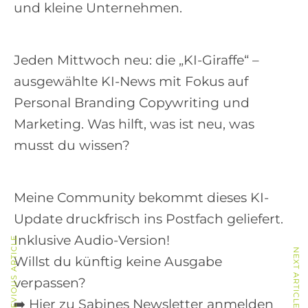
-
und kleine Unternehmen.
P
l
Jeden Mittwoch neu: die „KI-Giraffe“ –
a
ausgewählte KI-News mit Fokus auf
y
Personal Branding Copywriting und
e
Marketing. Was hilft, was ist neu, was
r
musst du wissen?
Meine Community bekommt dieses KI-
Update druckfrisch ins Postfach geliefert.
Inklusive Audio-Version!
PREVIOUS ARTICLE
NEXT ARTICLE
Willst du künftig keine Ausgabe
verpassen?
➡️ Hier zu Sabines Newsletter anmelden