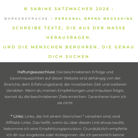
© SABINE SATZMACHER 2026
⁞
MARKENSPRACHE
⁞
PERSONAL BRAND MESSAGING
SCHREIBE TEXTE, DIE AUS DER MASSE
HERAUSRAGEN.
UND DIE MENSCHEN BERÜHREN, DIE GENAU
DICH SUCHEN
Haftungsausschluss:
Die beschriebenen Erfolge und
Gewinnaussichten auf dieser Website sind abhängig von der
Branche, dem Erfahrungsstand, der investierten Zeit und weiteren
Variablen. Wenn du meinen Empfehlungen und Impulsen folgst,
kannst du die beschriebenen Ziele erreichen. Garantieren kann ich
sie nicht.
* Links:
Links, die mit einem Sternchen * versehen sind, sind
Affiliate-Links. Das heißt, wenn du über diesen Link etwas kaufst,
bekomme ich eine Empfehlungsprovision. Grundsätzlich empfehle
ich dir nur Angebote oder KollegInnen, die ich persönlich kenne