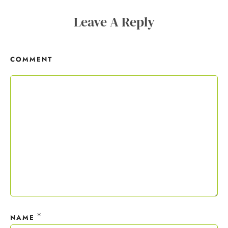
Copywriting-Guide ist dein Willkommensgeschenk.
Leave A Reply
Mit deiner Anmeldung wirst du meiner Liste hinzugefügt. Du kannst
dich jederzeit mit nur einem Klick abmelden. Deine Daten behandle
COMMENT
ich wie ein rohes Ei und gemäß der
Datenschutzrichtlinien.
*
NAME