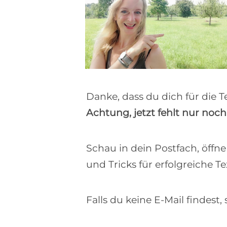
Mit dei
Mit dei
kanns
Mit d
Mit d
behan
behan
beko
Daten
Daten
nur ein
nur ein
behan
kanns
kanns
Daten
Daten
weite
Datensc
Datensc
Mit dei
Daten
behan
behan
Verka
nur ein
Daten
Daten
Mit d
und 
Datensc
kanns
behan
Hol d
Daten
sofor
schre
Danke, dass du dich für die 
Melde
erhäl
Achtung, jetzt fehlt nur noch 
Der C
Schau in dein Postfach, öffne
Mit dei
und Tricks für erfolgreiche T
nur ein
Datensc
Falls du keine E-Mail findest,