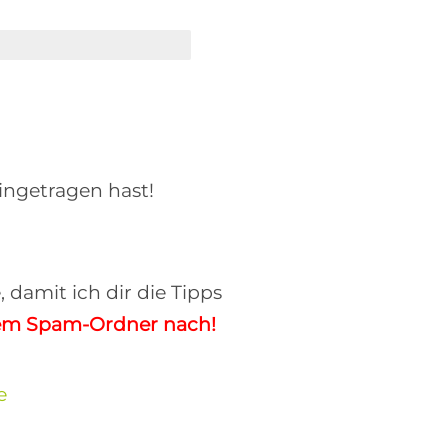
 mit
 mit
Daten
ie
der
der
Daten
Daten
 mit
hes Ei
der
Daten
nnst
ingetragen hast!
nd du
texte.
 damit ich dir die Tipps
 mit
nem Spam-Ordner nach!
der
e