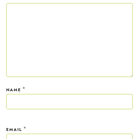
Copywriting-Guide ist dein Willkommensgeschenk.
Mit deiner Anmeldung wirst du meiner Liste hinzugefügt. Du kannst
dich jederzeit mit nur einem Klick abmelden. Deine Daten behandle
ich wie ein rohes Ei und gemäß der
Datenschutzrichtlinien.
*
NAME
*
EMAIL