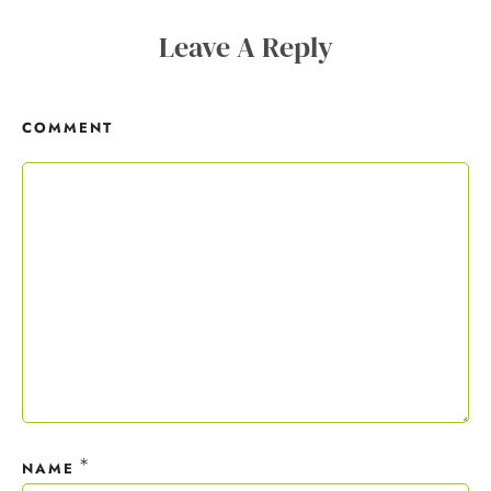
Copywriting-Guide ist dein Willkommensgeschenk.
Leave A Reply
Mit deiner Anmeldung wirst du meiner Liste hinzugefügt. Du kannst
dich jederzeit mit nur einem Klick abmelden. Deine Daten behandle
COMMENT
ich wie ein rohes Ei und gemäß der
Datenschutzrichtlinien.
*
NAME