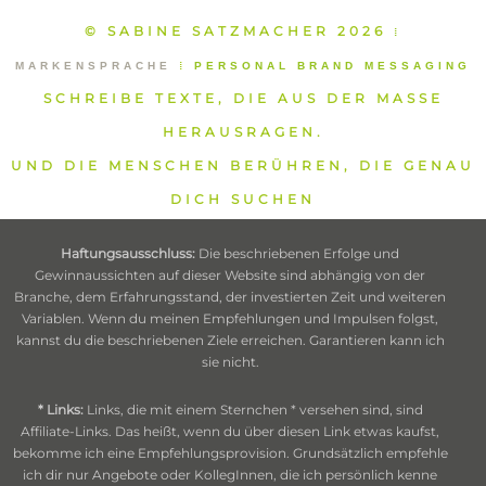
© SABINE SATZMACHER 2026
⁞
MARKENSPRACHE
⁞
PERSONAL BRAND MESSAGING
SCHREIBE TEXTE, DIE AUS DER MASSE
HERAUSRAGEN.
UND DIE MENSCHEN BERÜHREN, DIE GENAU
DICH SUCHEN
Haftungsausschluss:
Die beschriebenen Erfolge und
Gewinnaussichten auf dieser Website sind abhängig von der
Branche, dem Erfahrungsstand, der investierten Zeit und weiteren
Variablen. Wenn du meinen Empfehlungen und Impulsen folgst,
kannst du die beschriebenen Ziele erreichen. Garantieren kann ich
sie nicht.
* Links:
Links, die mit einem Sternchen * versehen sind, sind
Affiliate-Links. Das heißt, wenn du über diesen Link etwas kaufst,
bekomme ich eine Empfehlungsprovision. Grundsätzlich empfehle
ich dir nur Angebote oder KollegInnen, die ich persönlich kenne