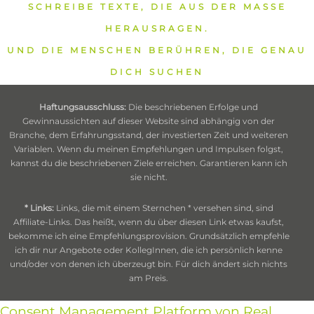
SCHREIBE TEXTE, DIE AUS DER MASSE
HERAUSRAGEN.
UND DIE MENSCHEN BERÜHREN, DIE GENAU
DICH SUCHEN
Haftungsausschluss:
Die beschriebenen Erfolge und
Gewinnaussichten auf dieser Website sind abhängig von der
Branche, dem Erfahrungsstand, der investierten Zeit und weiteren
Variablen. Wenn du meinen Empfehlungen und Impulsen folgst,
kannst du die beschriebenen Ziele erreichen. Garantieren kann ich
sie nicht.
* Links:
Links, die mit einem Sternchen * versehen sind, sind
Affiliate-Links. Das heißt, wenn du über diesen Link etwas kaufst,
bekomme ich eine Empfehlungsprovision. Grundsätzlich empfehle
ich dir nur Angebote oder KollegInnen, die ich persönlich kenne
und/oder von denen ich überzeugt bin. Für dich ändert sich nichts
am Preis.
Consent Management Platform von Real