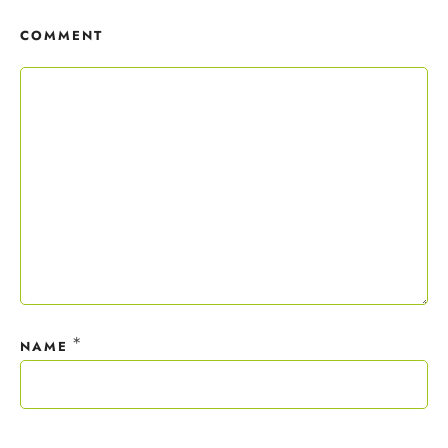
Copywriting-Guide ist dein Willkommensgeschenk.
COMMENT
Mit deiner Anmeldung wirst du meiner Liste hinzugefügt. Du kannst
dich jederzeit mit nur einem Klick abmelden. Deine Daten behandle
ich wie ein rohes Ei und gemäß der
Datenschutzrichtlinien.
*
NAME