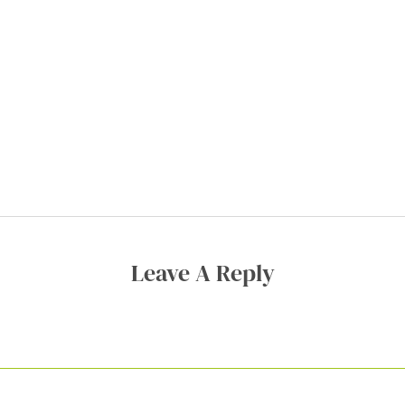
ner Anmeldung wirst du meiner Liste hinzugefügt. Du kannst dich jederzeit
em Klick abmelden. Deine Daten behandle ich wie ein rohes Ei und gemäß 
hutzrichtlinien.
Leave A Reply