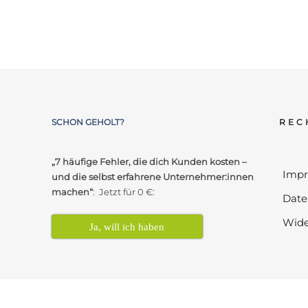
SCHON GEHOLT?
REC
„7 häufige Fehler, die dich Kunden kosten –
Imp
und die selbst erfahrene Unternehmer:innen
machen“
: Jetzt für 0 €:
Date
Wide
Ja, will ich haben