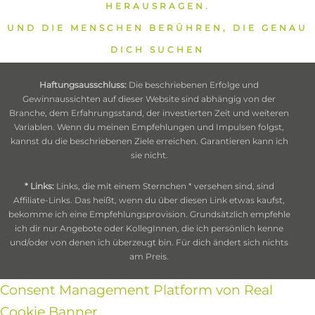
HERAUSRAGEN.
UND DIE MENSCHEN BERÜHREN, DIE GENAU
DICH SUCHEN
Haftungsausschluss:
Die beschriebenen Erfolge und
Gewinnaussichten auf dieser Website sind abhängig von der
Branche, dem Erfahrungsstand, der investierten Zeit und weiteren
Variablen. Wenn du meinen Empfehlungen und Impulsen folgst,
kannst du die beschriebenen Ziele erreichen. Garantieren kann ich
sie nicht.
* Links:
Links, die mit einem Sternchen * versehen sind, sind
Affiliate-Links. Das heißt, wenn du über diesen Link etwas kaufst,
bekomme ich eine Empfehlungsprovision. Grundsätzlich empfehle
ich dir nur Angebote oder KollegInnen, die ich persönlich kenne
und/oder von denen ich überzeugt bin. Für dich ändert sich nichts
am Preis.
Consent Management Platform von Real
Cookie Banner