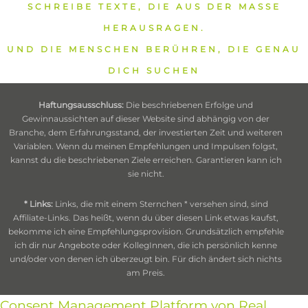
SCHREIBE TEXTE, DIE AUS DER MASSE
HERAUSRAGEN.
UND DIE MENSCHEN BERÜHREN, DIE GENAU
DICH SUCHEN
Haftungsausschluss:
Die beschriebenen Erfolge und
Gewinnaussichten auf dieser Website sind abhängig von der
Branche, dem Erfahrungsstand, der investierten Zeit und weiteren
Variablen. Wenn du meinen Empfehlungen und Impulsen folgst,
kannst du die beschriebenen Ziele erreichen. Garantieren kann ich
sie nicht.
* Links:
Links, die mit einem Sternchen * versehen sind, sind
Affiliate-Links. Das heißt, wenn du über diesen Link etwas kaufst,
bekomme ich eine Empfehlungsprovision. Grundsätzlich empfehle
ich dir nur Angebote oder KollegInnen, die ich persönlich kenne
und/oder von denen ich überzeugt bin. Für dich ändert sich nichts
am Preis.
Consent Management Platform von Real