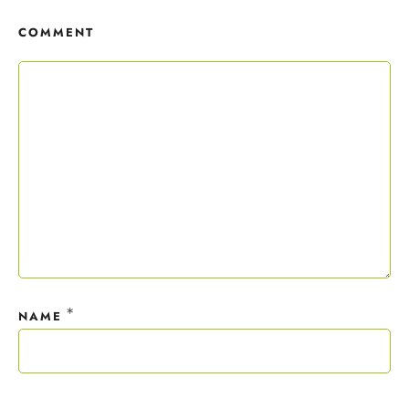
Copywriting-Guide ist dein Willkommensgeschenk.
COMMENT
Mit deiner Anmeldung wirst du meiner Liste hinzugefügt. Du kannst
dich jederzeit mit nur einem Klick abmelden. Deine Daten behandle
ich wie ein rohes Ei und gemäß der
Datenschutzrichtlinien.
*
NAME