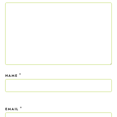
Copywriting-Guide ist dein Willkommensgeschenk.
Mit deiner Anmeldung wirst du meiner Liste hinzugefügt. Du kannst
dich jederzeit mit nur einem Klick abmelden. Deine Daten behandle
ich wie ein rohes Ei und gemäß der
Datenschutzrichtlinien.
*
NAME
*
EMAIL