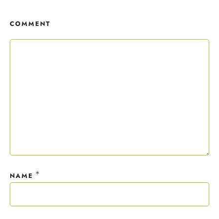
Copywriting-Guide ist dein Willkommensgeschenk.
COMMENT
Mit deiner Anmeldung wirst du meiner Liste hinzugefügt. Du kannst
dich jederzeit mit nur einem Klick abmelden. Deine Daten behandle
ich wie ein rohes Ei und gemäß der
Datenschutzrichtlinien.
*
NAME