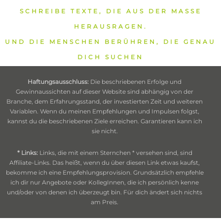
SCHREIBE TEXTE, DIE AUS DER MASSE
HERAUSRAGEN.
UND DIE MENSCHEN BERÜHREN, DIE GENAU
DICH SUCHEN
Haftungsausschluss:
Die beschriebenen Erfolge und
Gewinnaussichten auf dieser Website sind abhängig von der
Branche, dem Erfahrungsstand, der investierten Zeit und weiteren
Variablen. Wenn du meinen Empfehlungen und Impulsen folgst,
kannst du die beschriebenen Ziele erreichen. Garantieren kann ich
sie nicht.
* Links:
Links, die mit einem Sternchen * versehen sind, sind
Affiliate-Links. Das heißt, wenn du über diesen Link etwas kaufst,
bekomme ich eine Empfehlungsprovision. Grundsätzlich empfehle
ich dir nur Angebote oder KollegInnen, die ich persönlich kenne
und/oder von denen ich überzeugt bin. Für dich ändert sich nichts
am Preis.