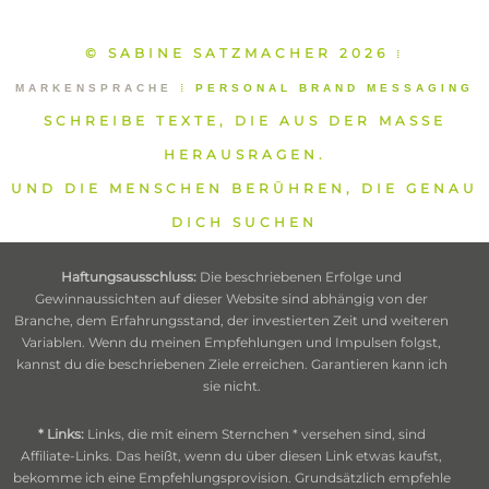
© SABINE SATZMACHER 2026
⁞
MARKENSPRACHE
⁞
PERSONAL BRAND MESSAGING
SCHREIBE TEXTE, DIE AUS DER MASSE
HERAUSRAGEN.
UND DIE MENSCHEN BERÜHREN, DIE GENAU
DICH SUCHEN
Haftungsausschluss:
Die beschriebenen Erfolge und
Gewinnaussichten auf dieser Website sind abhängig von der
Branche, dem Erfahrungsstand, der investierten Zeit und weiteren
Variablen. Wenn du meinen Empfehlungen und Impulsen folgst,
kannst du die beschriebenen Ziele erreichen. Garantieren kann ich
sie nicht.
* Links:
Links, die mit einem Sternchen * versehen sind, sind
Affiliate-Links. Das heißt, wenn du über diesen Link etwas kaufst,
bekomme ich eine Empfehlungsprovision. Grundsätzlich empfehle