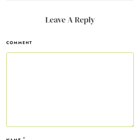
Copywriting-Guide ist dein Willkommensgeschenk.
Leave A Reply
Mit deiner Anmeldung wirst du meiner Liste hinzugefügt. Du kannst
dich jederzeit mit nur einem Klick abmelden. Deine Daten behandle
ich wie ein rohes Ei und gemäß der
Datenschutzrichtlinien.
COMMENT
*
NAME