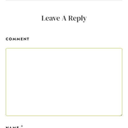
Copywriting-Guide ist dein Willkommensgeschenk.
Leave A Reply
Mit deiner Anmeldung wirst du meiner Liste hinzugefügt. Du kannst
dich jederzeit mit nur einem Klick abmelden. Deine Daten behandle
ich wie ein rohes Ei und gemäß der
Datenschutzrichtlinien.
COMMENT
*
NAME