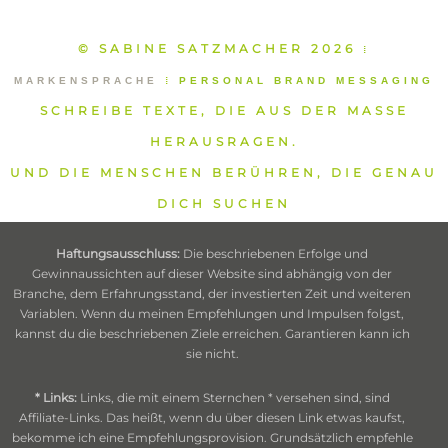
© SABINE SATZMACHER 2026
⁞
MARKENSPRACHE
⁞
PERSONAL BRAND MESSAGING
SCHREIBE TEXTE, DIE AUS DER MASSE
HERAUSRAGEN.
UND DIE MENSCHEN BERÜHREN, DIE GENAU
DICH SUCHEN
Haftungsausschluss:
Die beschriebenen Erfolge und
Gewinnaussichten auf dieser Website sind abhängig von der
Branche, dem Erfahrungsstand, der investierten Zeit und weiteren
Variablen. Wenn du meinen Empfehlungen und Impulsen folgst,
kannst du die beschriebenen Ziele erreichen. Garantieren kann ich
sie nicht.
* Links:
Links, die mit einem Sternchen * versehen sind, sind
Affiliate-Links. Das heißt, wenn du über diesen Link etwas kaufst,
bekomme ich eine Empfehlungsprovision. Grundsätzlich empfehle