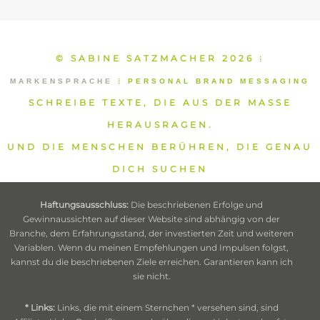
© SABINE SATZMACHER 2026
⁞
MARKENSPRACHE
⁞
PERSONAL BRAND MESSAGING
SCHREIBE TEXTE, DIE AUS DER MASSE
HERAUSRAGEN.
UND DIE MENSCHEN BERÜHREN, DIE GENAU
DICH SUCHEN
Haftungsausschluss:
Die beschriebenen Erfolge und
Gewinnaussichten auf dieser Website sind abhängig von der
Branche, dem Erfahrungsstand, der investierten Zeit und weiteren
Variablen. Wenn du meinen Empfehlungen und Impulsen folgst,
kannst du die beschriebenen Ziele erreichen. Garantieren kann ich
sie nicht.
* Links:
Links, die mit einem Sternchen * versehen sind, sind