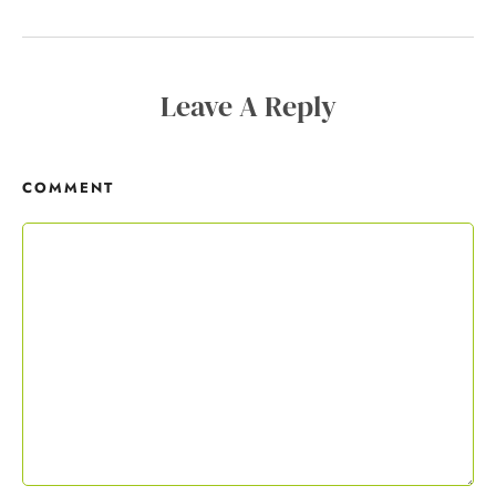
„Buschfunk“ an und du erhältst wöchentlich
wertvolle Textertipps für deine Verkaufstexte. Der
Copywriting-Guide ist dein Willkommensgeschenk.
Leave A Reply
Mit deiner Anmeldung wirst du meiner Liste hinzugefügt. Du kannst
dich jederzeit mit nur einem Klick abmelden. Deine Daten behandle
ich wie ein rohes Ei und gemäß der
Datenschutzrichtlinien.
COMMENT