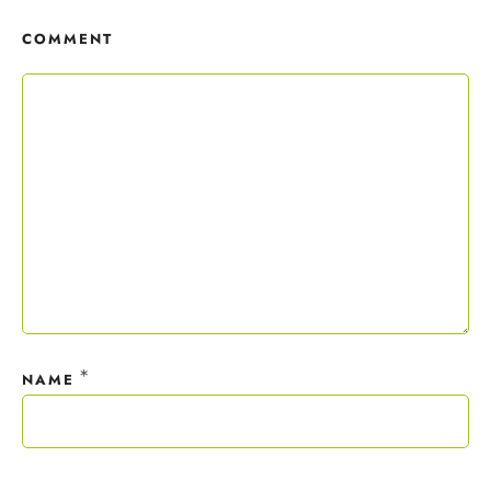
Copywriting-Guide ist dein Willkommensgeschenk.
COMMENT
Mit deiner Anmeldung wirst du meiner Liste hinzugefügt. Du kannst
dich jederzeit mit nur einem Klick abmelden. Deine Daten behandle
ich wie ein rohes Ei und gemäß der
Datenschutzrichtlinien.
*
NAME