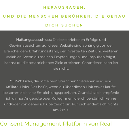
HERAUSRAGEN.
UND DIE MENSCHEN BERÜHREN, DIE GENAU
DICH SUCHEN
Haftungsausschluss:
Die beschriebenen Erfolge und
Gewinnaussichten auf dieser Website sind abhängig von der
Branche, dem Erfahrungsstand, der investierten Zeit und weiteren
Variablen. Wenn du meinen Empfehlungen und Impulsen folgst,
kannst du die beschriebenen Ziele erreichen. Garantieren kann ich
sie nicht.
* Links:
Links, die mit einem Sternchen * versehen sind, sind
Affiliate-Links. Das heißt, wenn du über diesen Link etwas kaufst,
bekomme ich eine Empfehlungsprovision. Grundsätzlich empfehle
ich dir nur Angebote oder KollegInnen, die ich persönlich kenne
und/oder von denen ich überzeugt bin. Für dich ändert sich nichts
am Preis.
Consent Management Platform von Real