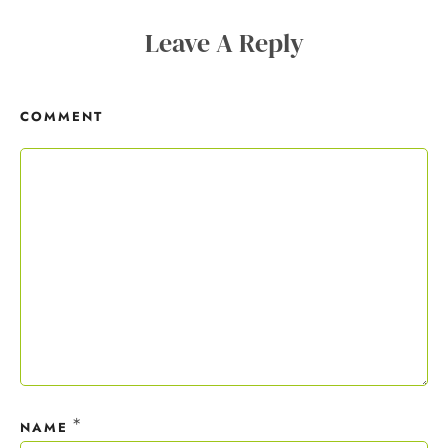
Copywriting-Guide ist dein Willkommensgeschenk.
Leave A Reply
Mit deiner Anmeldung wirst du meiner Liste hinzugefügt. Du kannst
dich jederzeit mit nur einem Klick abmelden. Deine Daten behandle
COMMENT
ich wie ein rohes Ei und gemäß der
Datenschutzrichtlinien.
*
NAME