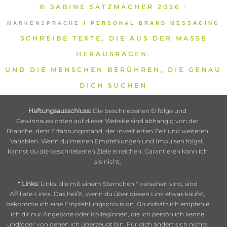
© SABINE SATZMACHER 2026
⁞
MARKENSPRACHE
⁞
PERSONAL BRAND MESSAGING
SCHREIBE TEXTE, DIE AUS DER MASSE
HERAUSRAGEN.
UND DIE MENSCHEN BERÜHREN, DIE GENAU
DICH SUCHEN
Haftungsausschluss:
Die beschriebenen Erfolge und
Gewinnaussichten auf dieser Website sind abhängig von der
Branche, dem Erfahrungsstand, der investierten Zeit und weiteren
Variablen. Wenn du meinen Empfehlungen und Impulsen folgst,
kannst du die beschriebenen Ziele erreichen. Garantieren kann ich
sie nicht.
* Links:
Links, die mit einem Sternchen * versehen sind, sind
Affiliate-Links. Das heißt, wenn du über diesen Link etwas kaufst,
bekomme ich eine Empfehlungsprovision. Grundsätzlich empfehle
ich dir nur Angebote oder KollegInnen, die ich persönlich kenne
und/oder von denen ich überzeugt bin. Für dich ändert sich nichts