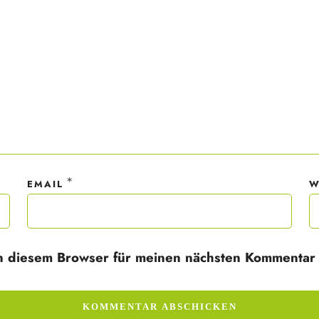
ner Anmeldung wirst du meiner Liste hinzugefügt. Du kannst dich jederzeit
em Klick abmelden. Deine Daten behandle ich wie ein rohes Ei und gemäß 
hutzrichtlinien.
*
EMAIL
W
n diesem Browser für meinen nächsten Kommentar 