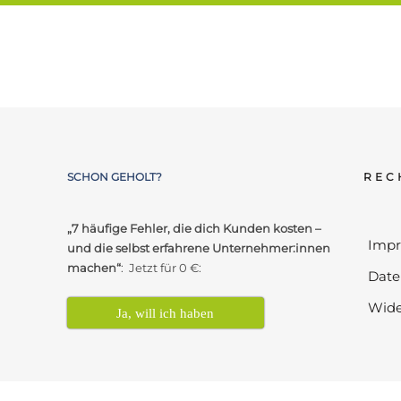
SCHON GEHOLT?
REC
„7 häufige Fehler, die dich Kunden kosten –
Imp
und die selbst erfahrene Unternehmer:innen
machen“
: Jetzt für 0 €:
Date
Wide
Ja, will ich haben