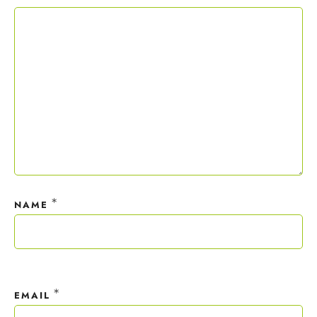
Copywriting-Guide ist dein Willkommensgeschenk.
Mit deiner Anmeldung wirst du meiner Liste hinzugefügt. Du kannst
dich jederzeit mit nur einem Klick abmelden. Deine Daten behandle
ich wie ein rohes Ei und gemäß der
Datenschutzrichtlinien.
*
NAME
*
EMAIL