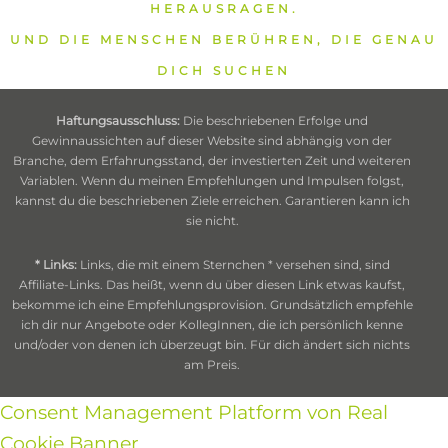
HERAUSRAGEN.
UND DIE MENSCHEN BERÜHREN, DIE GENAU
DICH SUCHEN
Haftungsausschluss:
Die beschriebenen Erfolge und
Gewinnaussichten auf dieser Website sind abhängig von der
Branche, dem Erfahrungsstand, der investierten Zeit und weiteren
Variablen. Wenn du meinen Empfehlungen und Impulsen folgst,
kannst du die beschriebenen Ziele erreichen. Garantieren kann ich
sie nicht.
* Links:
Links, die mit einem Sternchen * versehen sind, sind
Affiliate-Links. Das heißt, wenn du über diesen Link etwas kaufst,
bekomme ich eine Empfehlungsprovision. Grundsätzlich empfehle
ich dir nur Angebote oder KollegInnen, die ich persönlich kenne
und/oder von denen ich überzeugt bin. Für dich ändert sich nichts
am Preis.
Consent Management Platform von Real
Cookie Banner