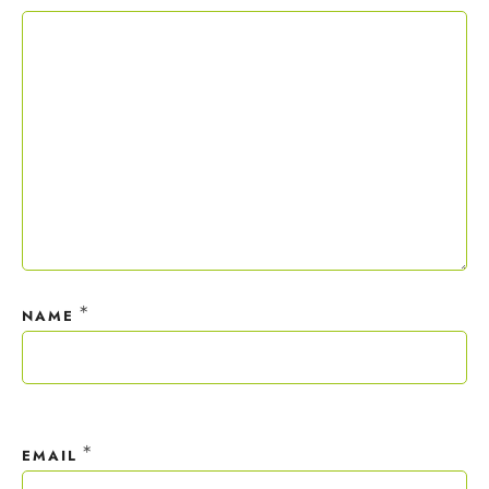
Copywriting-Guide ist dein Willkommensgeschenk.
Mit deiner Anmeldung wirst du meiner Liste hinzugefügt. Du kannst
dich jederzeit mit nur einem Klick abmelden. Deine Daten behandle
ich wie ein rohes Ei und gemäß der
Datenschutzrichtlinien.
*
NAME
*
EMAIL