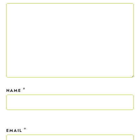
Copywriting-Guide ist dein Willkommensgeschenk.
Mit deiner Anmeldung wirst du meiner Liste hinzugefügt. Du kannst
dich jederzeit mit nur einem Klick abmelden. Deine Daten behandle
ich wie ein rohes Ei und gemäß der
Datenschutzrichtlinien.
*
NAME
*
EMAIL