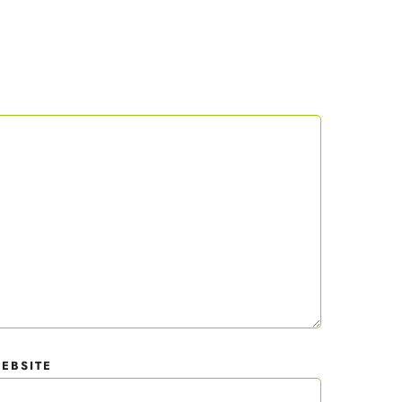
 mit
der
EBSITE