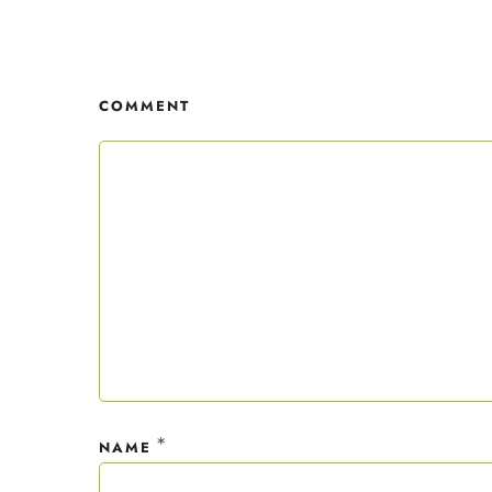
Mit dei
nur ein
COMMENT
Datensc
*
NAME