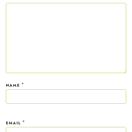
Copywriting-Guide ist dein Willkommensgeschenk.
Mit deiner Anmeldung wirst du meiner Liste hinzugefügt. Du kannst
dich jederzeit mit nur einem Klick abmelden. Deine Daten behandle
ich wie ein rohes Ei und gemäß der
Datenschutzrichtlinien.
*
NAME
*
EMAIL