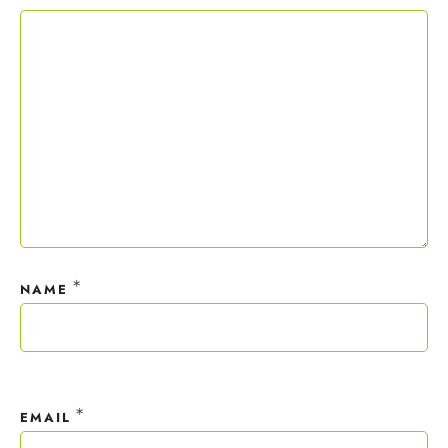
Copywriting-Guide ist dein Willkommensgeschenk.
Mit deiner Anmeldung wirst du meiner Liste hinzugefügt. Du kannst
dich jederzeit mit nur einem Klick abmelden. Deine Daten behandle
ich wie ein rohes Ei und gemäß der
Datenschutzrichtlinien.
*
NAME
*
EMAIL