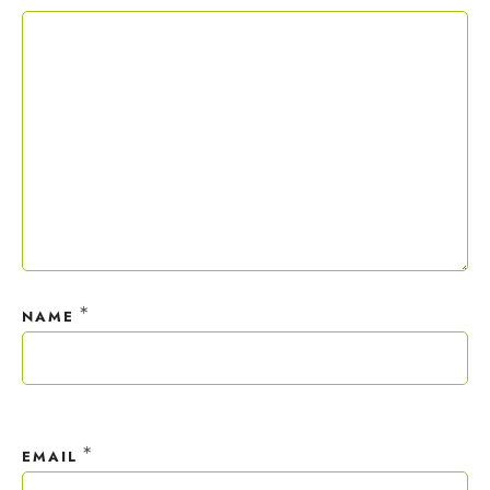
Copywriting-Guide ist dein Willkommensgeschenk.
Mit deiner Anmeldung wirst du meiner Liste hinzugefügt. Du kannst
dich jederzeit mit nur einem Klick abmelden. Deine Daten behandle
ich wie ein rohes Ei und gemäß der
Datenschutzrichtlinien.
*
NAME
*
EMAIL