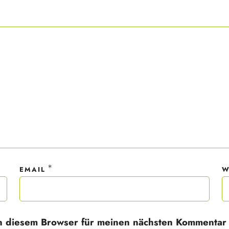
ner Anmeldung wirst du meiner Liste hinzugefügt. Du kannst dich jederzeit
em Klick abmelden. Deine Daten behandle ich wie ein rohes Ei und gemäß 
hutzrichtlinien.
*
EMAIL
W
n diesem Browser für meinen nächsten Kommentar 