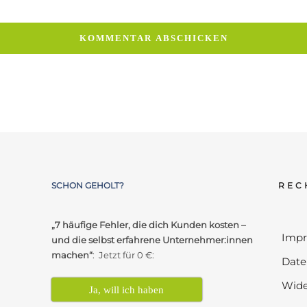
SCHON GEHOLT?
REC
„7 häufige Fehler, die dich Kunden kosten –
Imp
und die selbst erfahrene Unternehmer:innen
machen“
: Jetzt für 0 €:
Date
Wide
Ja, will ich haben