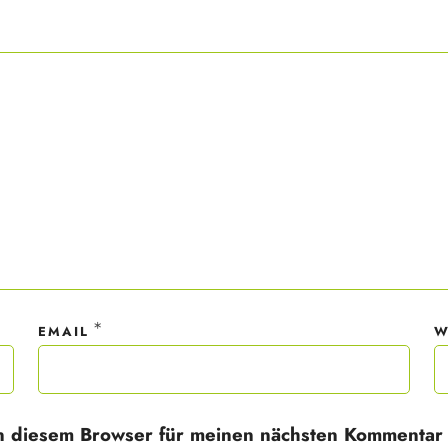
ner Anmeldung wirst du meiner Liste hinzugefügt. Du kannst dich jederzeit
em Klick abmelden. Deine Daten behandle ich wie ein rohes Ei und gemäß 
hutzrichtlinien.
*
EMAIL
W
n diesem Browser für meinen nächsten Kommentar 