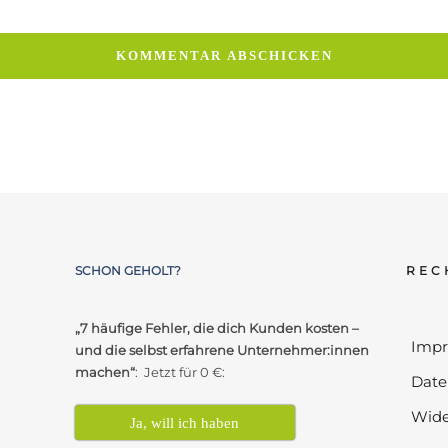
SCHON GEHOLT?
REC
„7 häufige Fehler, die dich Kunden kosten –
Imp
und die selbst erfahrene Unternehmer:innen
machen“
: Jetzt für 0 €:
Date
Wide
Ja, will ich haben