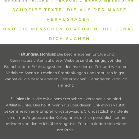
MARKENSPRACHE
⁞
PERSONAL BRAND MESSAGING
SCHREIBE TEXTE, DIE AUS DER MASSE
HERAUSRAGEN.
UND DIE MENSCHEN BERÜHREN, DIE GENAU
DICH SUCHEN
Haftungsausschluss:
Die beschriebenen Erfolge und
Gewinnaussichten auf dieser Website sind abhängig von der
Branche, dem Erfahrungsstand, der investierten Zeit und weiteren
Variablen. Wenn du meinen Empfehlungen und Impulsen folgst,
kannst du die beschriebenen Ziele erreichen. Garantieren kann ich
sie nicht.
* Links:
Links, die mit einem Sternchen * versehen sind, sind
Affiliate-Links. Das heißt, wenn du über diesen Link etwas kaufst,
bekomme ich eine Empfehlungsprovision. Grundsätzlich empfehle
ich dir nur Angebote oder KollegInnen, die ich persönlich kenne
und/oder von denen ich überzeugt bin. Für dich ändert sich nichts
am Preis.