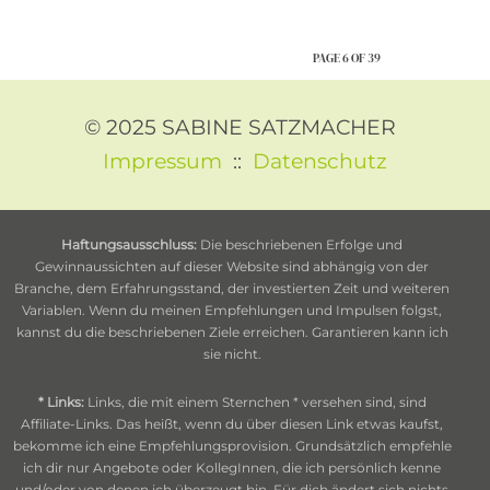
PAGE 6 OF 39
© 2025 SABINE SATZMACHER
Impressum
::
Datenschutz
Haftungsausschluss:
Die beschriebenen Erfolge und
Gewinnaussichten auf dieser Website sind abhängig von der
Branche, dem Erfahrungsstand, der investierten Zeit und weiteren
Variablen. Wenn du meinen Empfehlungen und Impulsen folgst,
kannst du die beschriebenen Ziele erreichen. Garantieren kann ich
sie nicht.
* Links:
Links, die mit einem Sternchen * versehen sind, sind
Affiliate-Links. Das heißt, wenn du über diesen Link etwas kaufst,
bekomme ich eine Empfehlungsprovision. Grundsätzlich empfehle
ich dir nur Angebote oder KollegInnen, die ich persönlich kenne
und/oder von denen ich überzeugt bin. Für dich ändert sich nichts