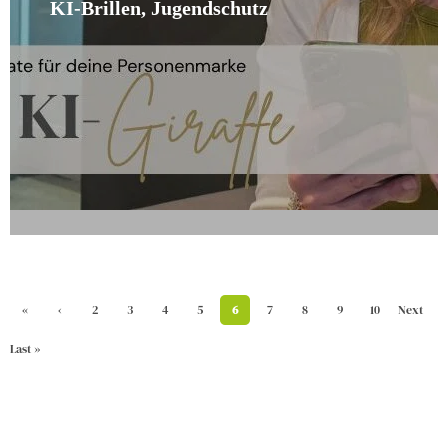
KI-Brillen, Jugendschutz
«
‹
2
3
4
5
6
7
8
9
10
Next
First
Previ
›
Last »
ous