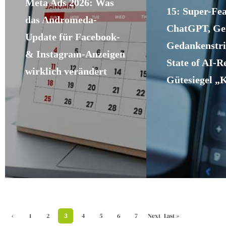
Meta Ads 2026: Was
15: Super-Fe
das Andromeda-
ChatGPT, Gem
Update für Facebook-
Gedankenstri
& Instagram-Anzeigen
State of AI-R
wirklich verändert
Gütesiegel „K
‹
1
2
3
4
5
6
7
Next
Last »