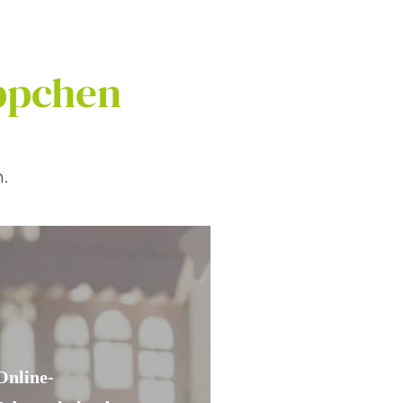
ppchen
.
Online-