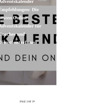
Adventskalender
Empfehlungen: Die
besten Online-
Adventskalender für
Coaches und
DienstleisterInnen
PAGE 3 OF 39