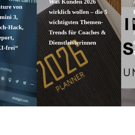
Was Kunden 2026
ature von
wirklich wollen – die 5
ini 3,
wichtigsten Themen-
ch-Hack,
Trends für Coaches &
eport,
Dienstleisterinnen
I-frei“