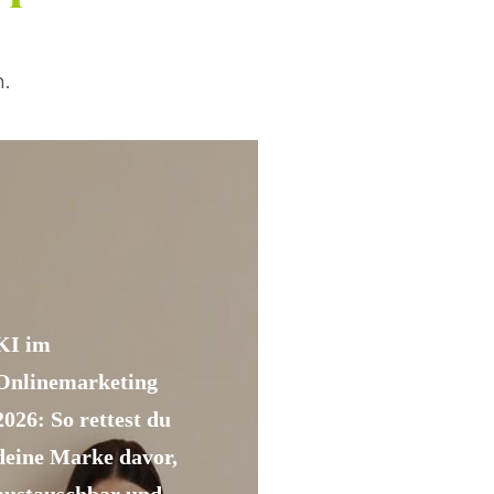
.
KI im
Onlinemarketing
2026: So rettest du
deine Marke davor,