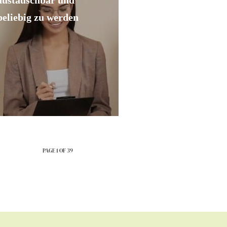
austauschbar und
beliebig zu werden
PAGE 1 OF 39