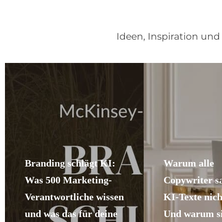
Ideen, Inspiration un
Branding schlägt KI:
Warum alle
Was 500 Marketing-
Copywriter sa
Verantwortliche wissen
KI-Texte nich
und was das für deine
Und warum si