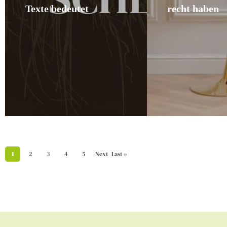
Texte bedeutet
recht haben
1
2
3
4
5
Next
Last »
›