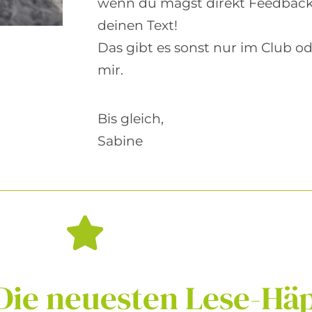
wenn du magst direkt Feedback
deinen Text!
Das gibt es sonst nur im Club ode
mir.
Bis gleich,
Sabine
Die
neuesten
Lese-Hä