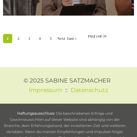
PAGE 1 OF 39
1
2
3
4
5
Next
Last »
›
© 2025 SABINE SATZMACHER
Impressum
::
Datenschutz
Haftungsausschluss:
Die beschriebenen Erfolge und
Gewinnaussichten auf dieser Website sind abhängig von der
Branche, dem Erfahrungsstand, der investierten Zeit und weiteren
Variablen. Wenn du meinen Empfehlungen und Impulsen folgst,