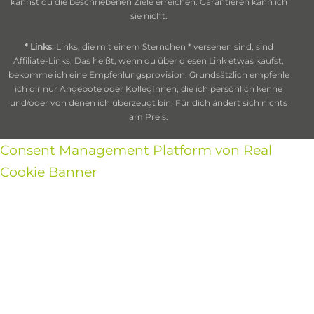
kannst du die beschriebenen Ziele erreichen. Garantieren kann ich
sie nicht.
* Links:
Links, die mit einem Sternchen * versehen sind, sind
Affiliate-Links. Das heißt, wenn du über diesen Link etwas kaufst,
bekomme ich eine Empfehlungsprovision. Grundsätzlich empfehle
ich dir nur Angebote oder KollegInnen, die ich persönlich kenne
und/oder von denen ich überzeugt bin. Für dich ändert sich nichts
am Preis.
Consent Management Platform von Real
Cookie Banner