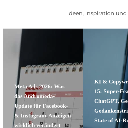
Ideen, Inspiration un
KI & Copywri
Meta Ads 2026: Was
15: Super-Fe
das Andromeda-
ChatGPT, Gem
Update für Facebook-
Gedankenstri
& Instagram-Anzeigen
State of AI-R
wirklich verändert