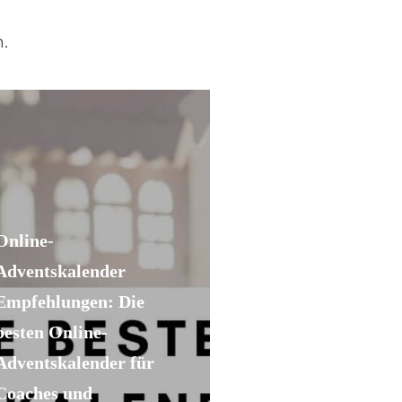
.
Online-
Adventskalender
Empfehlungen: Die
besten Online-
Adventskalender für
Coaches und