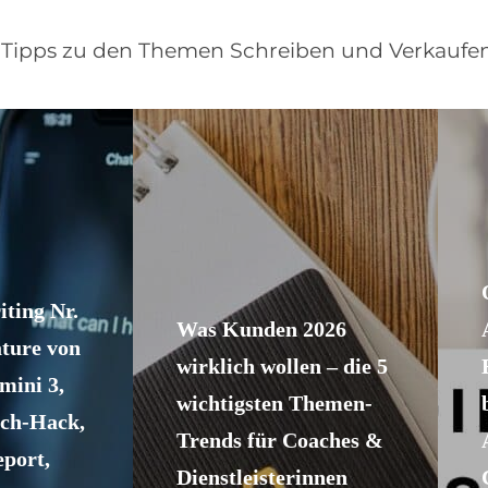
d Tipps zu den Themen Schreiben und Verkaufen
ting Nr.
Was Kunden 2026
ature von
wirklich wollen – die 5
ini 3,
wichtigsten Themen-
ch-Hack,
Trends für Coaches &
eport,
Dienstleisterinnen