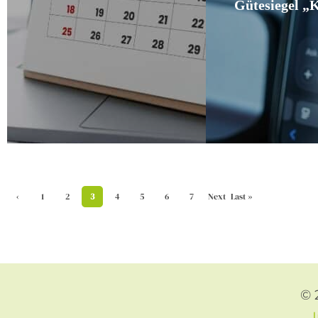
Gütesiegel „K
‹
1
2
3
4
5
6
7
Next
Last »
Previ
›
ous
© 