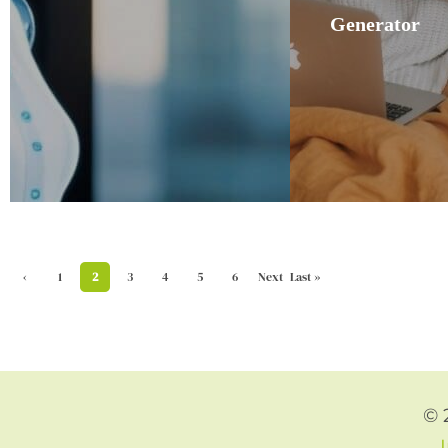
Generator
‹
1
2
3
4
5
6
Next
Last »
Previ
›
ous
© 