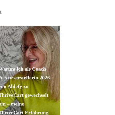
.
Warum ich als Coach
& Kurserstellerin 2026
von Ablefy zu
ThriveCart gewechselt
bin – meine
ThriveCart Erfahrung